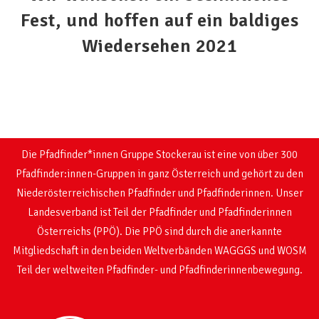
Fest, und hoffen auf ein baldiges
Wiedersehen 2021
Die Pfadfinder*innen Gruppe Stockerau ist eine von über 300
Pfadfinder:innen-Gruppen in ganz Österreich und gehört zu den
Niederösterreichischen Pfadfinder und Pfadfinderinnen. Unser
Landesverband ist Teil der Pfadfinder und Pfadfinderinnen
Österreichs (PPÖ). Die PPÖ sind durch die anerkannte
Mitgliedschaft in den beiden Weltverbänden WAGGGS und WOSM
Teil der weltweiten Pfadfinder- und Pfadfinderinnenbewegung.